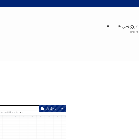
そらぺのメ
menu
–
在宅ワーク