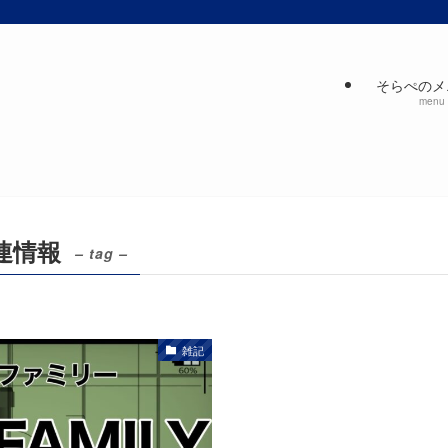
そらぺのメ
menu
関連情報
– tag –
雑記