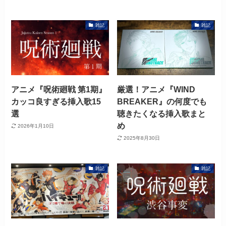
雑記
雑記
アニメ『呪術廻戦 第1期』
厳選！アニメ『WIND
カッコ良すぎる挿入歌15
BREAKER』の何度でも
選
聴きたくなる挿入歌まと
め
2026年1月10日
2025年8月30日
雑記
雑記