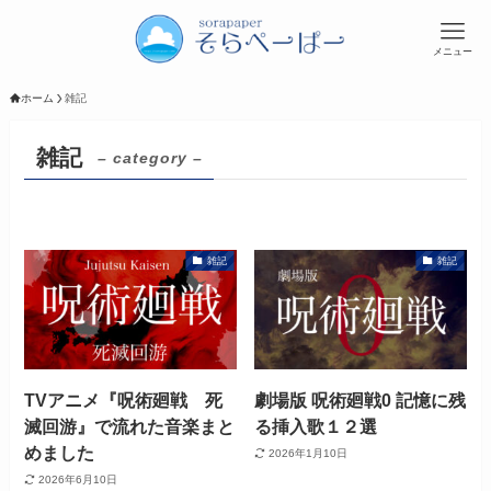
メニュー
ホーム
雑記
雑記
– category –
雑記
雑記
TVアニメ『呪術廻戦 死
劇場版 呪術廻戦0 記憶に残
滅回游』で流れた音楽まと
る挿入歌１２選
めました
2026年1月10日
2026年6月10日