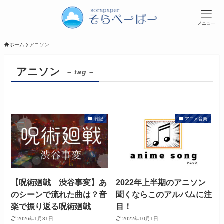
メニュー
ホーム
アニソン
アニソン
– tag –
雑記
アニメ音楽
【呪術廻戦 渋谷事変】あ
2022年上半期のアニソン
のシーンで流れた曲は？音
聞くならこのアルバムに注
楽で振り返る呪術廻戦
目！
2026年1月31日
2022年10月1日