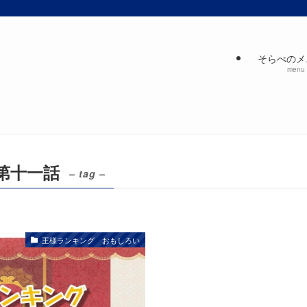
そらぺのメ
menu
第十一話
– tag –
王様ランキング おもしろい