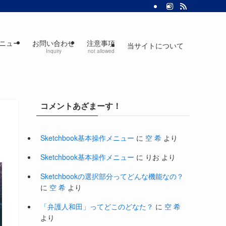
ニュー
お問い合わせ
注意事項
当サイトについて
Inquiry
not allowed
コメントあざまーす！
Sketchbook基本操作メニュー
に
空 希
より
Sketchbook基本操作メニュー
に
りお
より
Sketchbookの選択部分ってどんな機能なの？
に
空 希
より
「弁護人和田」ってどこのどなた？
に
空 希
より