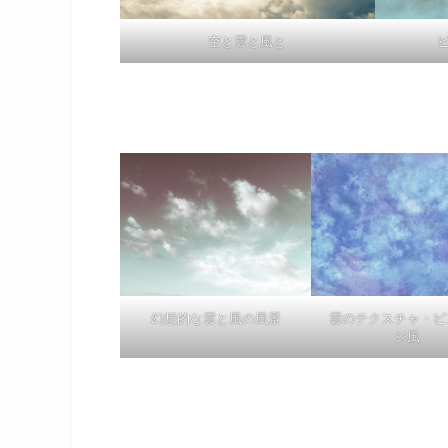
空と雲と風と
幻想的な雲と風の風景
雲のテクスチャ・ビ
ジ風