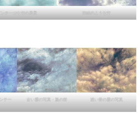
ビンテージな空の風景
挿絵のような空
ンテー
古い雲の写真・嵐の前
遠い昔の雲の写真