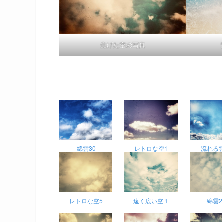
焦げた空の写真
綿雲30
レトロな空1
流れる雲
レトロな空5
遠く広い空１
綿雲2