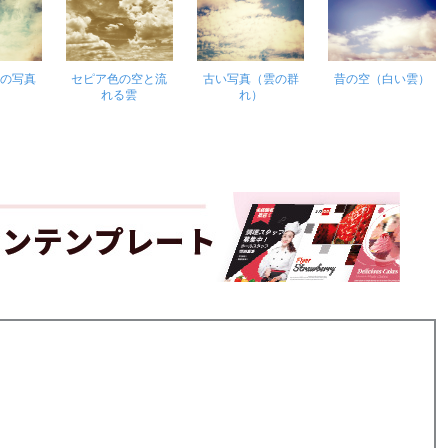
空の写真
セピア色の空と流
古い写真（雲の群
昔の空（白い雲）
れる雲
れ）