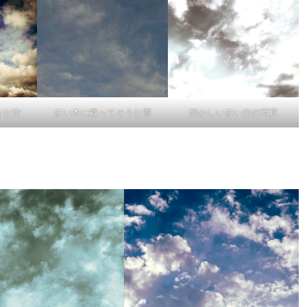
うな空
古い本に載ってそうな雲
懐かしい古い空の写真