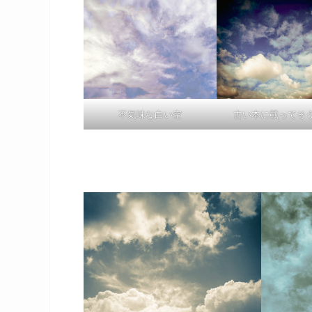
不気味な白い空
古い本に載ってそ