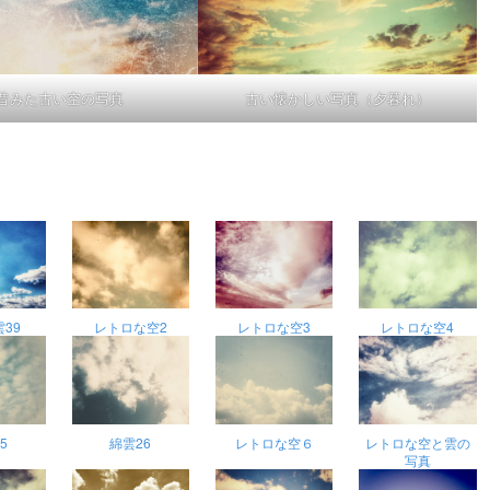
昔みた古い空の写真
古い懐かしい写真（夕暮れ）
39
レトロな空2
レトロな空3
レトロな空4
5
綿雲26
レトロな空６
レトロな空と雲の
写真