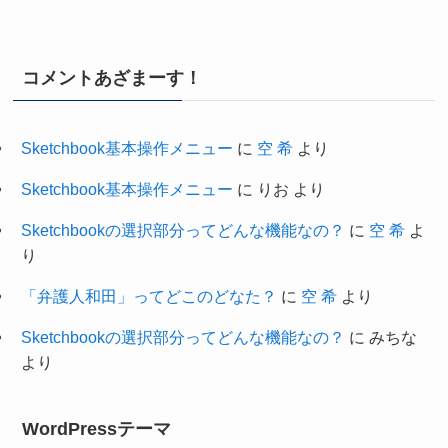
コメントあざまーす！
Sketchbook基本操作メニュー
に
空 希
より
Sketchbook基本操作メニュー
に
りお
より
Sketchbookの選択部分ってどんな機能なの？
に
空 希
よ
り
「弁護人和田」ってどこのどなた？
に
空 希
より
Sketchbookの選択部分ってどんな機能なの？
に
みちな
より
WordPressテーマ