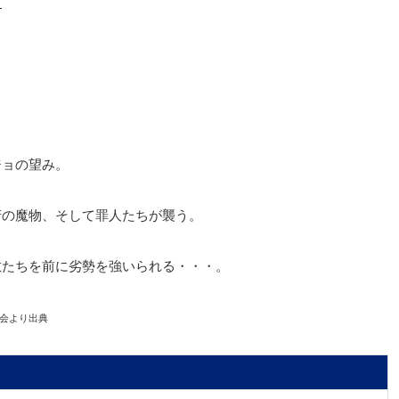
。
ジョの望み。
府の魔物、そして罪人たちが襲う。
敵たちを前に劣勢を強いられる・・・。
員会より出典