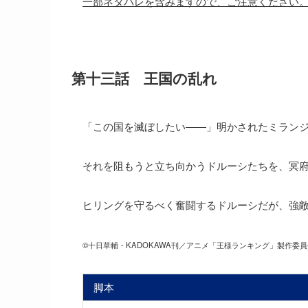
一部ネタバレを含みますので、ご注意ください
第十三話 王国の乱れ
「この国を滅ぼしたい――」明かされたミラン
それを阻もうと立ち向かうドルーシたちを、冥
ヒリングを守るべく奮闘するドルーシだが、強
©十日草輔・KADOKAWA刊／アニメ「王様ランキング」製作委
脚本