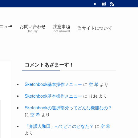
ニュー
お問い合わせ
注意事項
当サイトについて
Inquiry
not allowed
コメントあざまーす！
Sketchbook基本操作メニュー
に
空 希
より
Sketchbook基本操作メニュー
に
りお
より
Sketchbookの選択部分ってどんな機能なの？
に
空 希
より
「弁護人和田」ってどこのどなた？
に
空 希
より