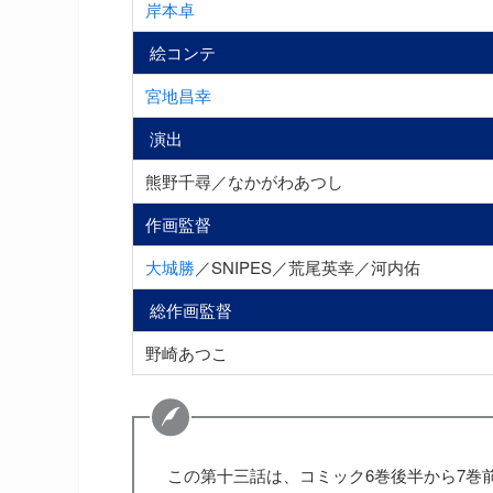
岸本卓
絵コンテ
宮地昌幸
演出
熊野千尋／なかがわあつし
作画監督
大城勝
／SNIPES／荒尾英幸／河内佑
総作画監督
野崎あつこ
この第十三話は、コミック6巻後半から7巻