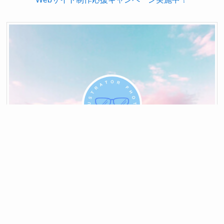
メニュー
ホーム
検索
もくじ
TOP
空希（aki）
イラスト／写真
空・マンガ・アニメ好きの姉ーさんです。空の写真を撮
ったり背景イラストを描いたりと、ゆる～くいろいろや
ってます。