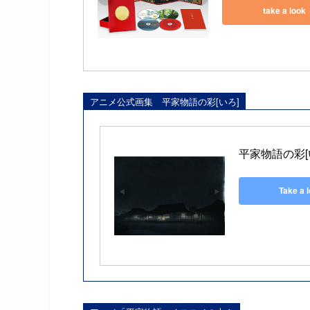
take a look
アニメ公式画集 平家物語の彩[いろ]
平家物語の彩[
Take a 