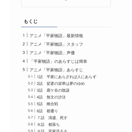
もくじ
アニメ「平家物語」最新情報
アニメ「平家物語」スタッフ
アニメ「平家物語」声優
「平家物語」のあらすじは簡単
アニメ「平家物語」あらすじ
1話 平家にあらざれば人にあらず
2話 娑婆の栄華は夢のゆめ
3話 鹿ケ谷の陰謀
4話 無文の沙汰
5話 橋合戦
6話 都遷り
７話 清盛、死す
８話 都落ち
９話 平家流るる