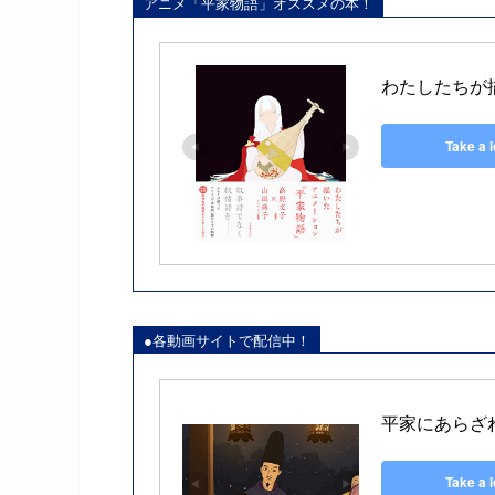
アニメ「平家物語」オススメの本！
わたしたちが
Take a 
●各動画サイトで配信中！
平家にあらざ
Take a 