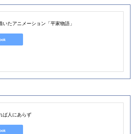
描いたアニメーション「平家物語」
look
れば人にあらず
look