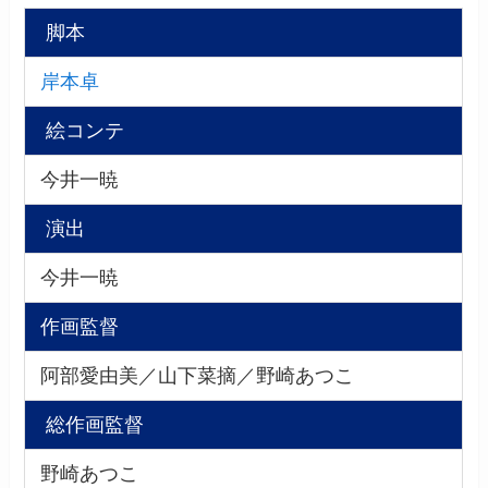
脚本
岸本卓
絵コンテ
今井一暁
演出
今井一暁
作画監督
阿部愛由美／山下菜摘／野崎あつこ
総作画監督
野崎あつこ