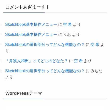
コメントあざまーす！
Sketchbook基本操作メニュー
に
空 希
より
Sketchbook基本操作メニュー
に
りお
より
Sketchbookの選択部分ってどんな機能なの？
に
空 希
よ
り
「弁護人和田」ってどこのどなた？
に
空 希
より
Sketchbookの選択部分ってどんな機能なの？
に
みちな
より
WordPressテーマ